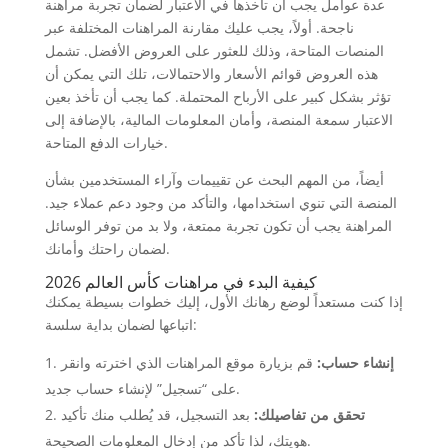
عدة عوامل يجب أن تأخذها في الاعتبار لضمان تجربة مراهنة
ناجحة. أولاً، يجب عليك مقارنة المراهنات المختلفة عبر
المنصات المتاحة، وذلك للعثور على العروض الأفضل. تشمل
هذه العروض قوائم الأسعار والاحتمالات، تلك التي يمكن أن
تؤثر بشكل كبير على الأرباح المحتملة. كما يجب أن تأخذ بعين
الاعتبار سمعة المنصة، وأمان المعلومات المالية، بالإضافة إلى
خيارات الدفع المتاحة.
أيضاً، من المهم البحث عن تقييمات وآراء المستخدمين بشأن
المنصة التي تنوي استخدامها، والتأكد من وجود دعم عملاء جيد.
المراهنة يجب أن تكون تجربة ممتعة، ولا بد من توفر الوسائل
لضمان راحتك وأمانك.
كيفية البدء في مراهنات كأس العالم 2026
إذا كنت مستعداً لوضع رهانك الأول، إليك خطوات بسيطة يمكنك
اتباعها لضمان بداية سلسة:
إنشاء حساب:
قم بزيارة موقع المراهنات الذي اخترته وانقر
على “تسجيل” لإنشاء حساب جديد.
تحقق من تفاصيلك:
بعد التسجيل، قد يُطلب منك تأكيد
هويتك، لذا تأكد من إدخال المعلومات الصحيحة.