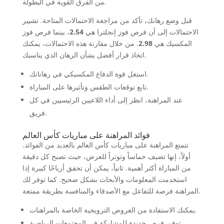
من الفرق القوية في البطولة.
قبل وضع رهانك، تأكد من مراجعة الاحتمالات المتاحة. تشيير
الاحتمالات إلى أن فرص فوز إنجلترا هي
2.54
، بينما فرص فوز
المكسيك هي
2.98
. من خلال مقارنة هذه الاحتمالات، يمكنك
اتخاذ قرار أفضل بشأن الرهان الذي يناسبك.
استغل قوة الدفاع المكسيكي في رهاناتك.
تابع توقعات الطقس وتأثيرها على المباراة.
عند المراهنة، انظر إلى أداء اللاعبين الرئيسيين في كل
فريق.
فوائد المراهنة على مباريات كأس العالم
تتمتع المراهنة على مباريات كأس العالم بالعديد من الفوائد.
أولاً، إنها تضيف حماساً وتوتراً للعرض، حيث تصبح كل دقيقة
من المباراة أكثر أهمية. ثانياً، يمكن أن تحقق أرباحًا كبيرة إذا
استخدمت المعلومات والأبحاث بشكل صحيح. كما توفر لك
المراهنة فرصة للتفاعل مع الأصدقاء والمنافسة بطريقة ممتعة.
يمكنك الاستفادة من العروض الترويجية الخاصة بالمراهنات.
توفير فرص جديدة للمشاركة في المجتمعات الرياضية.