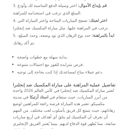
قم بإيداع الأموال:
اختر وسيلة الدفع المناسبة لك وأودع
المبلغ الذي ترغب في استخدامه للمراهنة.
اختر لعبتك:
تصفح المباريات المتاحة واختر المباراة التي
ترغب في المراهنة عليها، مثل مباراة المكسيك ضد إنجلترا.
ابدأ بالمراهنة:
حدد نوع الرهان الذي تود وضعه، وحدد المبلغ،
ثم أكد رهانك.
بداية سهلة مع خطوات واضحة.
فرص متزايدة للفوز مع احتمالات متنوعة.
دعم عملاء متاح لمساعدتك إذا كنت بحاجة إلى توجيه.
تفاصيل عملية المراهنة على مباراة المكسيك ضد إنجلترا
تُعتبر مباراة المكسيك ضد إنجلترا في كأس العالم 2026 واحدة
من أبرز المباريات، حيث ستقام في
استاد أزتيكا
في مدينة
مكسيكو. تعتبر هذه المباراة فرصة رائعة للمراهنين لوضع
رهاناتهم، حيث يتمتع كل فريق بأسلوب لعب مختلف. من المهم
أن تعرف أن المكسيك لم يتلقَ أي أهداف في أربع مباريات
سابقة، مما يُظهر قوة الدفاع لديهم. بينما يُعتبر الفريق الإنجليزي