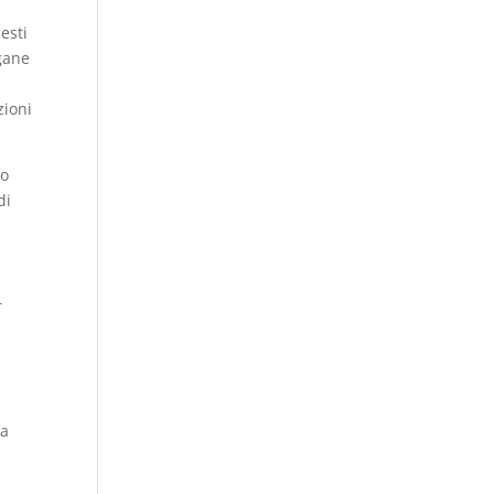
esti
ogane
zioni
do
di
r
da