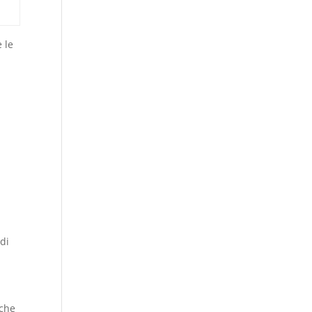
 le
di
 che