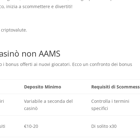
o, inizia a scommettere e divertiti!
 criptovalute.
casinò non AAMS
i bonus offerti ai nuovi giocatori. Ecco un confronto dei bonus
Deposito Minimo
Requisiti di Scommess
ri
Variabile a seconda del
Controlla i termini
casinò
specifici
iti
€10-20
Di solito x30