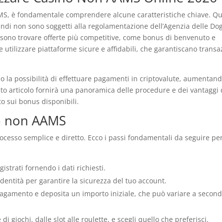
MS, è fondamentale comprendere alcune caratteristiche chiave. Qu
 quindi non sono soggetti alla regolamentazione dell’Agenzia delle D
possono trovare offerte più competitive, come bonus di benvenuto e
 utilizzare piattaforme sicure e affidabili, che garantiscano transa
no la possibilità di effettuare pagamenti in criptovalute, aumentan
sto articolo fornirà una panoramica delle procedure e dei vantaggi 
o sui bonus disponibili.
nò non AAMS
ocesso semplice e diretto. Ecco i passi fondamentali da seguire pe
egistrati fornendo i dati richiesti.
identità per garantire la sicurezza del tuo account.
agamento e deposita un importo iniziale, che può variare a secon
di giochi, dalle slot alle roulette, e scegli quello che preferisci.