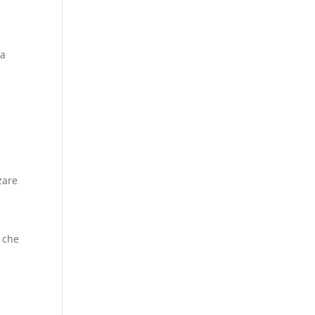
 a
zare
a che