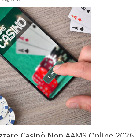
lizzare Casinò Non AAMS Online 2026