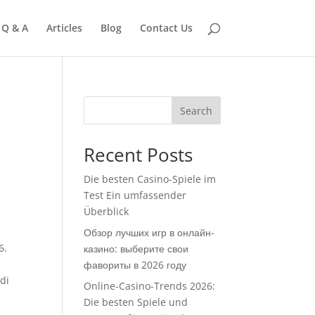
Q & A
Articles
Blog
Contact Us
Search
Recent Posts
Die besten Casino-Spiele im
Test Ein umfassender
Überblick
Обзор лучших игр в онлайн-
6.
казино: выберите свои
0
фавориты в 2026 году
 di
Online-Casino-Trends 2026:
Die besten Spiele und