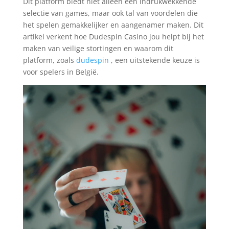
Dit platform biedt niet alleen een indrukwekkende
selectie van games, maar ook tal van voordelen die
het spelen gemakkelijker en aangenamer maken. Dit
artikel verkent hoe Dudespin Casino jou helpt bij het
maken van veilige stortingen en waarom dit
platform, zoals
dudespin
, een uitstekende keuze is
voor spelers in België.