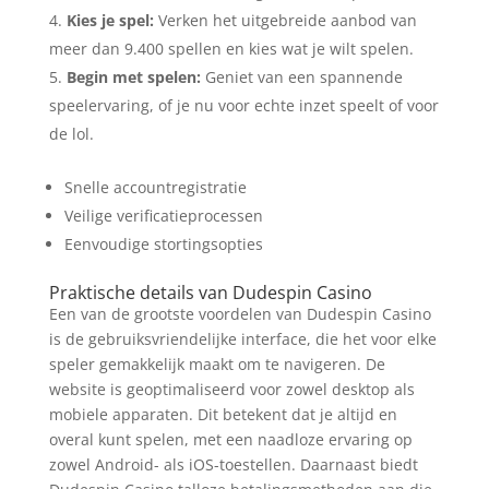
Kies je spel:
Verken het uitgebreide aanbod van
meer dan 9.400 spellen en kies wat je wilt spelen.
Begin met spelen:
Geniet van een spannende
speelervaring, of je nu voor echte inzet speelt of voor
de lol.
Snelle accountregistratie
Veilige verificatieprocessen
Eenvoudige stortingsopties
Praktische details van Dudespin Casino
Een van de grootste voordelen van Dudespin Casino
is de gebruiksvriendelijke interface, die het voor elke
speler gemakkelijk maakt om te navigeren. De
website is geoptimaliseerd voor zowel desktop als
mobiele apparaten. Dit betekent dat je altijd en
overal kunt spelen, met een naadloze ervaring op
zowel Android- als iOS-toestellen. Daarnaast biedt