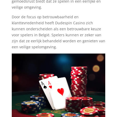
gemoedsrust biedt dat ze spelen in een eerlijke en
veilige omgeving.
Door de focus op betrouwbaarheid en
klanttevredenheid heeft Dudespin Casino zich
kunnen onderscheiden als een betrouwbare keuze
voor spelers in België. Spelers kunnen er zeker van
zijn dat ze eerlijk behandeld worden en genieten van
een veilige spelomgeving.