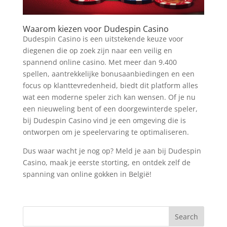
Waarom kiezen voor Dudespin Casino
Dudespin Casino is een uitstekende keuze voor
diegenen die op zoek zijn naar een veilig en
spannend online casino. Met meer dan 9.400
spellen, aantrekkelijke bonusaanbiedingen en een
focus op klanttevredenheid, biedt dit platform alles
wat een moderne speler zich kan wensen. Of je nu
een nieuweling bent of een doorgewinterde speler,
bij Dudespin Casino vind je een omgeving die is
ontworpen om je speelervaring te optimaliseren.
Dus waar wacht je nog op? Meld je aan bij Dudespin
Casino, maak je eerste storting, en ontdek zelf de
spanning van online gokken in België!
Search