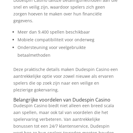
Dudespin Casino talloze betalingsmethoden aan die
snel en veilig zijn, waardoor spelers zich geen
zorgen hoeven te maken over hun financiële
gegevens.
Meer dan 9.400 spellen beschikbaar
Mobiele compatibiliteit voor onderweg
Ondersteuning voor veelgebruikte
betaalmethoden
Deze praktische details maken Dudespin Casino een
aantrekkelijke optie voor zowel nieuwe als ervaren
spelers die op zoek zijn naar een veilige en
plezierige gokervaring.
Belangrijke voordelen van Dudespin Casino
Dudespin Casino biedt niet alleen een breed scala
aan spellen, maar ook tal van voordelen die het
spelervaring verbeteren. Van aantrekkelijke
bonussen tot een 24/7 klantenservice, Dudespin
weet hoe ze hun spelers tevreden moeten houden.