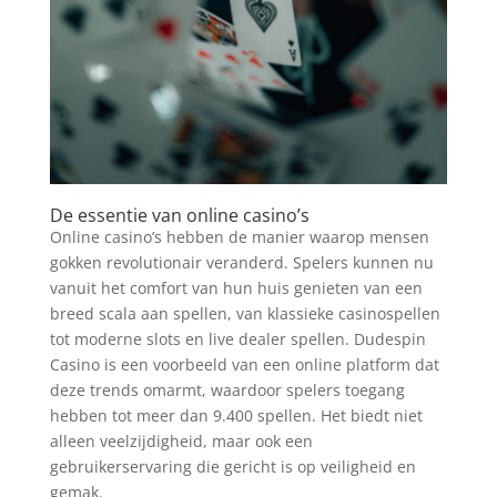
De essentie van online casino’s
Online casino’s hebben de manier waarop mensen
gokken revolutionair veranderd. Spelers kunnen nu
vanuit het comfort van hun huis genieten van een
breed scala aan spellen, van klassieke casinospellen
tot moderne slots en live dealer spellen. Dudespin
Casino is een voorbeeld van een online platform dat
deze trends omarmt, waardoor spelers toegang
hebben tot meer dan 9.400 spellen. Het biedt niet
alleen veelzijdigheid, maar ook een
gebruikerservaring die gericht is op veiligheid en
gemak.