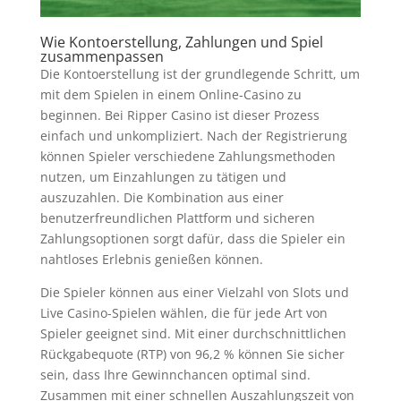
Wie Kontoerstellung, Zahlungen und Spiel
zusammenpassen
Die Kontoerstellung ist der grundlegende Schritt, um
mit dem Spielen in einem Online-Casino zu
beginnen. Bei Ripper Casino ist dieser Prozess
einfach und unkompliziert. Nach der Registrierung
können Spieler verschiedene Zahlungsmethoden
nutzen, um Einzahlungen zu tätigen und
auszuzahlen. Die Kombination aus einer
benutzerfreundlichen Plattform und sicheren
Zahlungsoptionen sorgt dafür, dass die Spieler ein
nahtloses Erlebnis genießen können.
Die Spieler können aus einer Vielzahl von Slots und
Live Casino-Spielen wählen, die für jede Art von
Spieler geeignet sind. Mit einer durchschnittlichen
Rückgabequote (RTP) von 96,2 % können Sie sicher
sein, dass Ihre Gewinnchancen optimal sind.
Zusammen mit einer schnellen Auszahlungszeit von