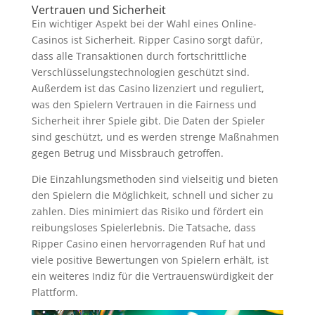
Vertrauen und Sicherheit
Ein wichtiger Aspekt bei der Wahl eines Online-
Casinos ist Sicherheit. Ripper Casino sorgt dafür,
dass alle Transaktionen durch fortschrittliche
Verschlüsselungstechnologien geschützt sind.
Außerdem ist das Casino lizenziert und reguliert,
was den Spielern Vertrauen in die Fairness und
Sicherheit ihrer Spiele gibt. Die Daten der Spieler
sind geschützt, und es werden strenge Maßnahmen
gegen Betrug und Missbrauch getroffen.
Die Einzahlungsmethoden sind vielseitig und bieten
den Spielern die Möglichkeit, schnell und sicher zu
zahlen. Dies minimiert das Risiko und fördert ein
reibungsloses Spielerlebnis. Die Tatsache, dass
Ripper Casino einen hervorragenden Ruf hat und
viele positive Bewertungen von Spielern erhält, ist
ein weiteres Indiz für die Vertrauenswürdigkeit der
Plattform.