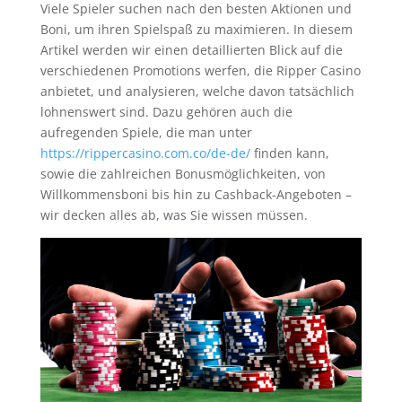
Viele Spieler suchen nach den besten Aktionen und
Boni, um ihren Spielspaß zu maximieren. In diesem
Artikel werden wir einen detaillierten Blick auf die
verschiedenen Promotions werfen, die Ripper Casino
anbietet, und analysieren, welche davon tatsächlich
lohnenswert sind. Dazu gehören auch die
aufregenden Spiele, die man unter
https://rippercasino.com.co/de-de/
finden kann,
sowie die zahlreichen Bonusmöglichkeiten, von
Willkommensboni bis hin zu Cashback-Angeboten –
wir decken alles ab, was Sie wissen müssen.