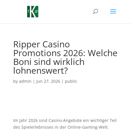
Ripper Casino
Promotions 2026: Welche
Boni sind wirklich
lohnenswert?
by
admin
|
Jun 27, 2026
|
public
Im Jahr 2026 sind Casino-Angebote ein wichtiger Teil
des Spielerlebnisses in der Online-Gaming-Welt.