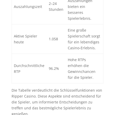
Auszahlungen
2–24
Auszahlungszeit
bieten ein
Stunden
besseres
Spielerlebnis.
Eine große
Aktive Spieler
Spielerschaft sorgt
1.058
heute
für ein lebendiges
Casino-Erlebnis.
Hohe RTPs
Durchschnittliche
erhöhen die
96.2%
RTP
Gewinnchancen
für die Spieler.
Die Tabelle verdeutlicht die Schlüsselfunktionen von
Ripper Casino. Diese Aspekte sind entscheidend für
die Spieler, um informierte Entscheidungen zu
treffen und das bestmögliche Spielerlebnis zu
genießen.