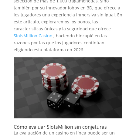
selección de más de 1,000 tragamonedas, sino
también por su innovador lobby en 3D, que ofrece a
los jugadores una experiencia inmersiva sin igual. En
este artículo, exploraremos los bonos, las
características únicas y la seguridad que ofrece
SlotsMillion Casino
, haciendo hincapié en las
razones por las que los jugadores continúan
eligiendo esta plataforma en 2026.
Cómo evaluar SlotsMillion sin conjeturas
La evaluación de un casino en línea puede ser un