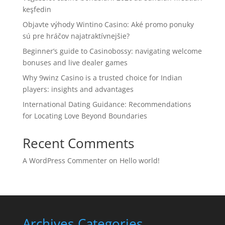
keşfedin
Objavte výhody Wintino Casino: Aké promo ponuky
sú pre hráčov najatraktívnejšie?
Beginner’s guide to Casinobossy: navigating welcome
bonuses and live dealer games
Why 9winz Casino is a trusted choice for Indian
players: insights and advantages
International Dating Guidance: Recommendations
for Locating Love Beyond Boundaries
Recent Comments
A WordPress Commenter
on
Hello world!
Archives
Categories