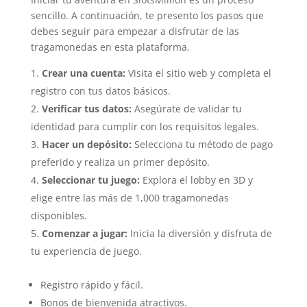
sencillo. A continuación, te presento los pasos que
debes seguir para empezar a disfrutar de las
tragamonedas en esta plataforma.
Crear una cuenta:
Visita el sitio web y completa el
registro con tus datos básicos.
Verificar tus datos:
Asegúrate de validar tu
identidad para cumplir con los requisitos legales.
Hacer un depósito:
Selecciona tu método de pago
preferido y realiza un primer depósito.
Seleccionar tu juego:
Explora el lobby en 3D y
elige entre las más de 1,000 tragamonedas
disponibles.
Comenzar a jugar:
Inicia la diversión y disfruta de
tu experiencia de juego.
Registro rápido y fácil.
Bonos de bienvenida atractivos.