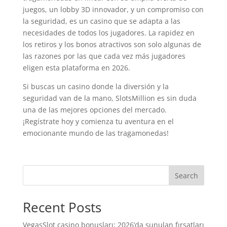
juegos, un lobby 3D innovador, y un compromiso con
la seguridad, es un casino que se adapta a las
necesidades de todos los jugadores. La rapidez en
los retiros y los bonos atractivos son solo algunas de
las razones por las que cada vez más jugadores
eligen esta plataforma en 2026.
Si buscas un casino donde la diversión y la
seguridad van de la mano, SlotsMillion es sin duda
una de las mejores opciones del mercado.
¡Regístrate hoy y comienza tu aventura en el
emocionante mundo de las tragamonedas!
Search
Recent Posts
VegasSlot casino bonusları: 2026’da sunulan fırsatları