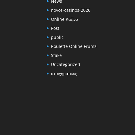
News
novos-casinos-2026
Online Καζίνο
Post
public
Roulette Online Frumzi
Stake
Uncategorized
στοιχηματικες