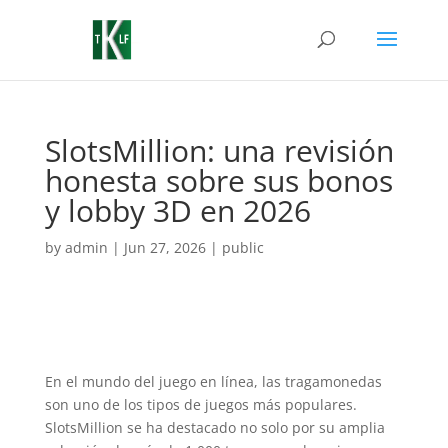
SlotsMillion: una revisión
honesta sobre sus bonos
y lobby 3D en 2026
by
admin
|
Jun 27, 2026
|
public
En el mundo del juego en línea, las tragamonedas
son uno de los tipos de juegos más populares.
SlotsMillion se ha destacado no solo por su amplia