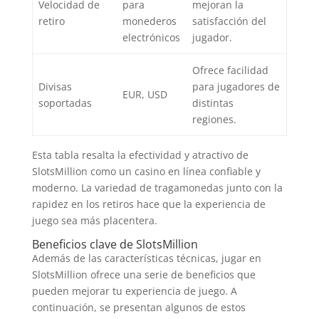
Velocidad de
para
mejoran la
retiro
monederos
satisfacción del
electrónicos
jugador.
Ofrece facilidad
Divisas
para jugadores de
EUR, USD
soportadas
distintas
regiones.
Esta tabla resalta la efectividad y atractivo de
SlotsMillion como un casino en línea confiable y
moderno. La variedad de tragamonedas junto con la
rapidez en los retiros hace que la experiencia de
juego sea más placentera.
Beneficios clave de SlotsMillion
Además de las características técnicas, jugar en
SlotsMillion ofrece una serie de beneficios que
pueden mejorar tu experiencia de juego. A
continuación, se presentan algunos de estos