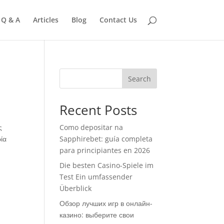
Q & A
Articles
Blog
Contact Us
Search
Recent Posts
ς
Como depositar na
ρία
Sapphirebet: guía completa
para principiantes en 2026
Die besten Casino-Spiele im
Test Ein umfassender
Überblick
Обзор лучших игр в онлайн-
казино: выберите свои