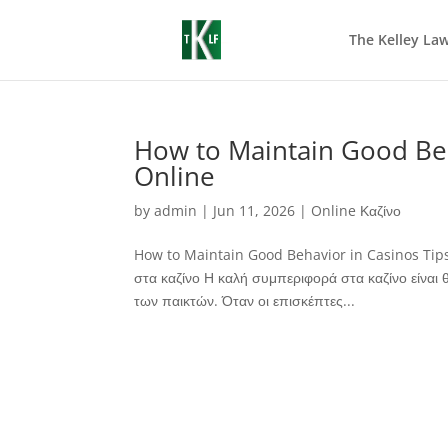
The Kelley La
How to Maintain Good Beh
Online
by
admin
|
Jun 11, 2026
|
Online Καζίνο
How to Maintain Good Behavior in Casinos Tips
στα καζίνο Η καλή συμπεριφορά στα καζίνο είναι θ
των παικτών. Όταν οι επισκέπτες...