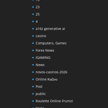
23
25
4
a16z generative ai
casino
Computers, Games
Forex News
IGAMING
News
novos-casinos-2026
Online Καζίνο
Post
public
Roulette Online Frumzi