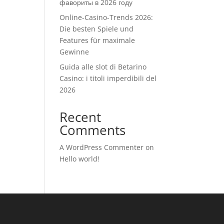
фавориты в 2026 году
Online-Casino-Trends 2026:
Die besten Spiele und
Features für maximale
Gewinne
Guida alle slot di Betarino
Casino: i titoli imperdibili del
2026
Recent
Comments
A WordPress Commenter
on
Hello world!