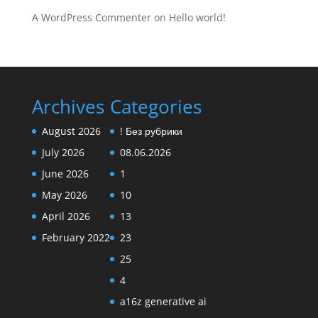
A WordPress Commenter
on
Hello world!
Archives
Categories
August 2026
! Без рубрики
July 2026
08.06.2026
June 2026
1
May 2026
10
April 2026
13
February 2022
23
25
4
a16z generative ai