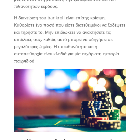
πιθανοτήτων κέρδους.
Η διαχείριση του bankroll είναι επίσης κρίσιμη.
Καθορίστε ένα ποσό που είστε διατεθειμένοι να ξοδέψετε
και τηρήστε το. Μην επιδιώκετε να ανακτήσετε τις
απώλειές σας, καθώς αυτό μπορεί να οδηγήσει σε
μεγαλύτερες ζημίες. Η υπευθυνότητα και η
αυτοπειθαρχία είναι κλειδιά για μία ευχάριστη εμπειρία
παιχνιδιού.