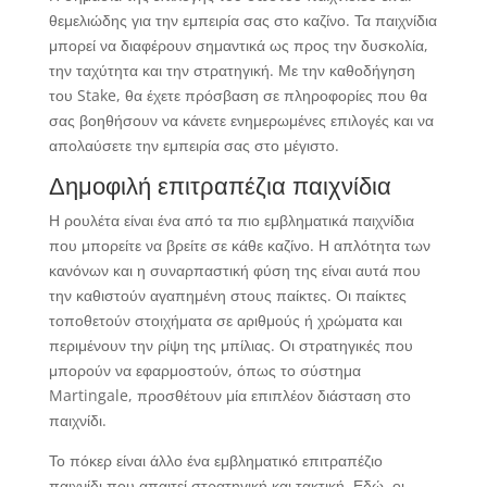
θεμελιώδης για την εμπειρία σας στο καζίνο. Τα παιχνίδια
μπορεί να διαφέρουν σημαντικά ως προς την δυσκολία,
την ταχύτητα και την στρατηγική. Με την καθοδήγηση
του Stake, θα έχετε πρόσβαση σε πληροφορίες που θα
σας βοηθήσουν να κάνετε ενημερωμένες επιλογές και να
απολαύσετε την εμπειρία σας στο μέγιστο.
Δημοφιλή επιτραπέζια παιχνίδια
Η ρουλέτα είναι ένα από τα πιο εμβληματικά παιχνίδια
που μπορείτε να βρείτε σε κάθε καζίνο. Η απλότητα των
κανόνων και η συναρπαστική φύση της είναι αυτά που
την καθιστούν αγαπημένη στους παίκτες. Οι παίκτες
τοποθετούν στοιχήματα σε αριθμούς ή χρώματα και
περιμένουν την ρίψη της μπίλιας. Οι στρατηγικές που
μπορούν να εφαρμοστούν, όπως το σύστημα
Martingale, προσθέτουν μία επιπλέον διάσταση στο
παιχνίδι.
Το πόκερ είναι άλλο ένα εμβληματικό επιτραπέζιο
παιχνίδι που απαιτεί στρατηγική και τακτική. Εδώ, οι