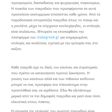
προορισμούς διασκέδασης και ψυχαγωγίας παγκοσμίως.
Η ποικιλία των παιχνιδιών που προσφέρονται σε αυτά
προσελκύει εκατομμύρια επισκέπτες κάθε χρόνο. Από τα
παραδοσιακά επιτραπέζια παιχνίδια όπως το πόκερ και
η ρουλέτα, μέχρι τα σύγχρονα κουλοχέρηδες, οι επιλογές
είναι ατελείωτες. Μπορείτε να επισκεφθείτε την
πλατφόρμα του
stakegreek.gr
για ενημερωμένες
επιλογές και αναλύσεις σχετικά με την εμπειρία σας στο
καζίνο.
Κάθε παιχνίδι έχει τις δικές του κανόνες και στρατηγικές
που πρέπει να κατανοήσετε προτού ξεκινήσετε. Η
γνώση των κανόνων αλλά και των πιθανών κινδύνων
μπορεί να σας προσφέρει ένα πλεονέκτημα στην
προσπάθειά σας να κερδίσετε. Εδώ θα εξετάσουμε
μερικά από τα πιο δημοφιλή παιχνίδια και γιατί είναι τόσο
ελκυστικά στους παίκτες.
Η σημασία της επιλογής του σωστού παιχνιδιού είναι