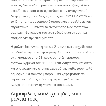
παίκτες δεν παίζουν μόνο εναντίον του καζίνο, αλλά και
μεταξύ τους, κάτι που προσθέτει στον ανταγωνισμό.
Διαφορετικές παραλλαγές, όπως το Texas Hold’em και
το Omaha, προσφέρουν διαφορετικές προκλήσεις και
στρατηγικές. Η ικανότητα ανάγνωσης των αντιπάλων
σας και η ψυχολογία του παιχνιδιού είναι σημαντικά
στοιχεία για την επιτυχία σας.
Η μπλάκτζακ, γνωστή και ως 21, είναι ένα παιχνίδι που
συνδυάζει τύχη και στρατηγική. Οι παίκτες προσπαθούν
να πλησιάσουν το 21 χωρίς να το ξεπεράσουν,
ανταγωνιζόμενοι τον dealer. Η απλότητα των κανόνων
και οι στρατηγικές στοιχηματισμού την καθιστούν πολύ
δημοφιλή. Οι παίκτες μπορούν να χρησιμοποιήσουν
στρατηγικές όπως η βασική στρατηγική για να
ελαχιστοποιήσουν τη γκανιότα του καζίνο.
Δημοφιλείς κουλοχέρηδες και η
μαγεία τους