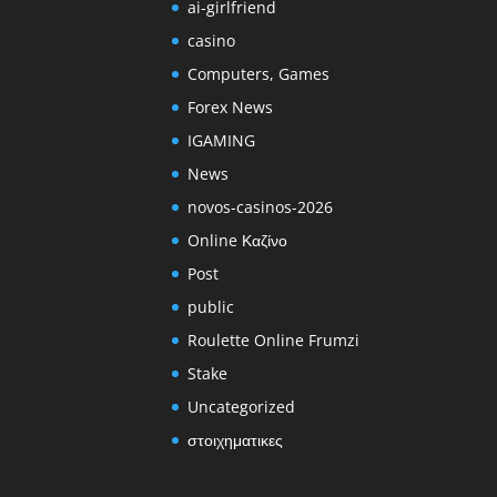
ai-girlfriend
casino
Computers, Games
Forex News
IGAMING
News
novos-casinos-2026
Online Καζίνο
Post
public
Roulette Online Frumzi
Stake
Uncategorized
στοιχηματικες