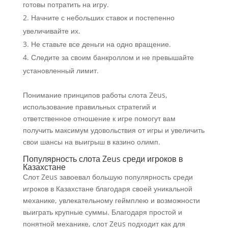
готовы потратить на игру.
Начните с небольших ставок и постепенно
увеличивайте их.
Не ставьте все деньги на одно вращение.
Следите за своим банкроллом и не превышайте
установленный лимит.
Понимание принципов работы слота Zeus,
использование правильных стратегий и
ответственное отношение к игре помогут вам
получить максимум удовольствия от игры и увеличить
свои шансы на выигрыш в казино олимп.
Популярность слота Zeus среди игроков в
Казахстане
Слот Zeus завоевал большую популярность среди
игроков в Казахстане благодаря своей уникальной
механике, увлекательному геймплею и возможности
выиграть крупные суммы. Благодаря простой и
понятной механике, слот Zeus подходит как для