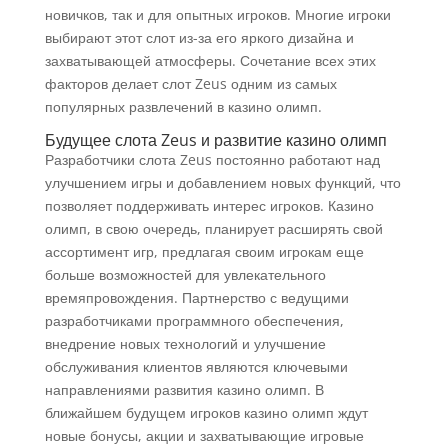
новичков, так и для опытных игроков. Многие игроки
выбирают этот слот из-за его яркого дизайна и
захватывающей атмосферы. Сочетание всех этих
факторов делает слот Zeus одним из самых
популярных развлечений в казино олимп.
Будущее слота Zeus и развитие казино олимп
Разработчики слота Zeus постоянно работают над
улучшением игры и добавлением новых функций, что
позволяет поддерживать интерес игроков. Казино
олимп, в свою очередь, планирует расширять свой
ассортимент игр, предлагая своим игрокам еще
больше возможностей для увлекательного
времяпровождения. Партнерство с ведущими
разработчиками программного обеспечения,
внедрение новых технологий и улучшение
обслуживания клиентов являются ключевыми
направлениями развития казино олимп. В
ближайшем будущем игроков казино олимп ждут
новые бонусы, акции и захватывающие игровые