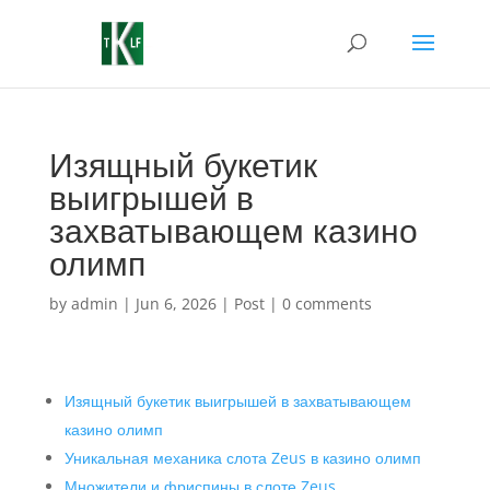
Изящный букетик
выигрышей в
захватывающем казино
олимп
by
admin
|
Jun 6, 2026
|
Post
|
0 comments
Изящный букетик выигрышей в захватывающем
казино олимп
Уникальная механика слота Zeus в казино олимп
Множители и фриспины в слоте Zeus