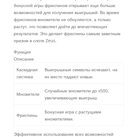
бонусной игры фриспинов открывает еще больше
возможностей для получения выигрышей. Во время
фриспинов множители не обнуляются, а только
растут, что позволяет дойти до впечатляющих
результатов. Это делает фриспины самым заветным
призом в слоте Zeus.
Функция
Описание
Каскадная
Выигрышные символы исчезают, на
система
их место падают новые.
Случайные множители до x500,
Множители
увеличивающие выигрыш.
Бонусная игра с растущими
Фриспины
множителями.
Эффективное использование всех возможностей