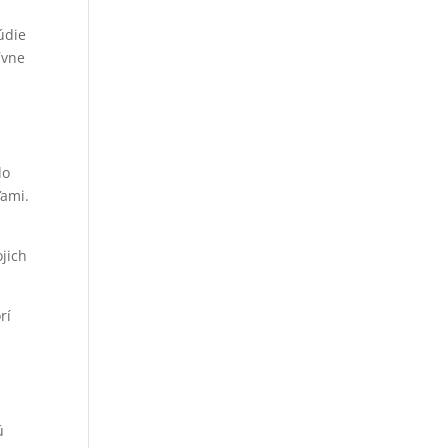
údie
ívne
do
ťami.
ojich
rí
ú