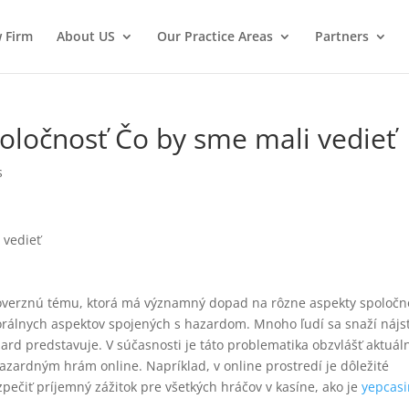
w Firm
About US
Our Practice Areas
Partners
oločnosť Čo by sme mali vedieť
s
 vedieť
u
roverznú tému, ktorá má významný dopad na rôzne aspekty spoločno
orálnych aspektov spojených s hazardom. Mnoho ľudí sa snaží nájs
rd predstavuje. V súčasnosti je táto problematika obzvlášť aktuál
azardným hrám online. Napríklad, v online prostredí je dôležité
pečiť príjemný zážitok pre všetkých hráčov v kasíne, ako je
yepcas