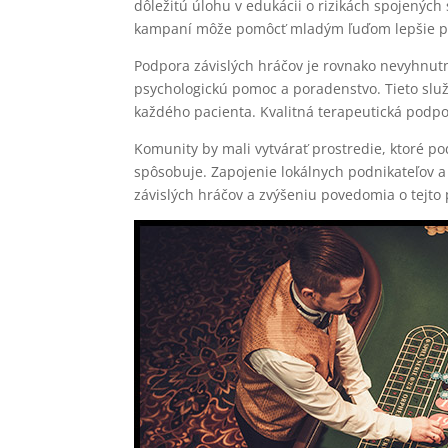
dôležitú úlohu v edukácii o rizikách spojený
kampaní môže pomôcť mladým ľuďom lepšie po
Podpora závislých hráčov je rovnako nevyhnutn
psychologickú pomoc a poradenstvo. Tieto slu
každého pacienta. Kvalitná terapeutická podpo
Komunity by mali vytvárať prostredie, ktoré 
spôsobuje. Zapojenie lokálnych podnikateľov a 
závislých hráčov a zvýšeniu povedomia o tejto