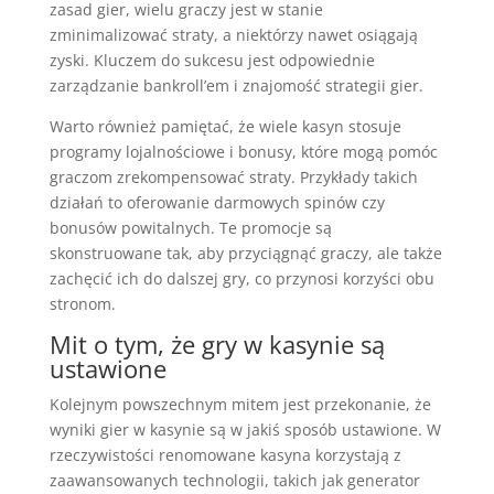
zasad gier, wielu graczy jest w stanie
zminimalizować straty, a niektórzy nawet osiągają
zyski. Kluczem do sukcesu jest odpowiednie
zarządzanie bankroll’em i znajomość strategii gier.
Warto również pamiętać, że wiele kasyn stosuje
programy lojalnościowe i bonusy, które mogą pomóc
graczom zrekompensować straty. Przykłady takich
działań to oferowanie darmowych spinów czy
bonusów powitalnych. Te promocje są
skonstruowane tak, aby przyciągnąć graczy, ale także
zachęcić ich do dalszej gry, co przynosi korzyści obu
stronom.
Mit o tym, że gry w kasynie są
ustawione
Kolejnym powszechnym mitem jest przekonanie, że
wyniki gier w kasynie są w jakiś sposób ustawione. W
rzeczywistości renomowane kasyna korzystają z
zaawansowanych technologii, takich jak generator