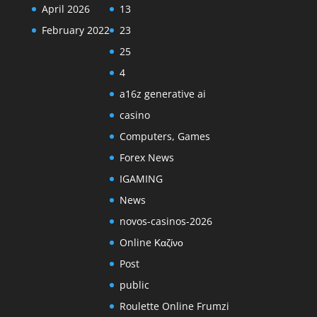
April 2026
13
February 2022
23
25
4
a16z generative ai
casino
Computers, Games
Forex News
IGAMING
News
novos-casinos-2026
Online Καζίνο
Post
public
Roulette Online Frumzi