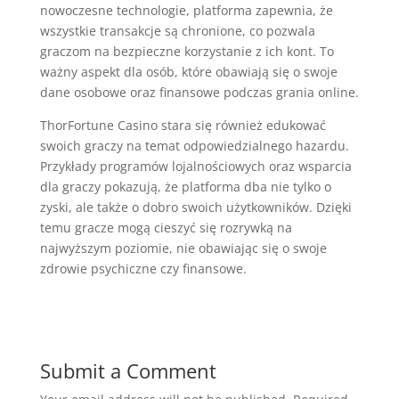
nowoczesne technologie, platforma zapewnia, że
wszystkie transakcje są chronione, co pozwala
graczom na bezpieczne korzystanie z ich kont. To
ważny aspekt dla osób, które obawiają się o swoje
dane osobowe oraz finansowe podczas grania online.
ThorFortune Casino stara się również edukować
swoich graczy na temat odpowiedzialnego hazardu.
Przykłady programów lojalnościowych oraz wsparcia
dla graczy pokazują, że platforma dba nie tylko o
zyski, ale także o dobro swoich użytkowników. Dzięki
temu gracze mogą cieszyć się rozrywką na
najwyższym poziomie, nie obawiając się o swoje
zdrowie psychiczne czy finansowe.
Submit a Comment