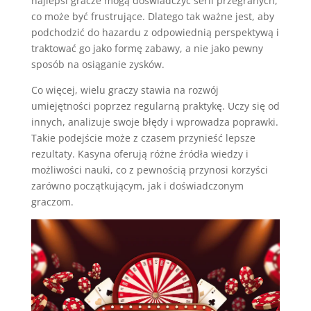
najlepsi gracze mogą doświadczyć serii przegranych,
co może być frustrujące. Dlatego tak ważne jest, aby
podchodzić do hazardu z odpowiednią perspektywą i
traktować go jako formę zabawy, a nie jako pewny
sposób na osiąganie zysków.
Co więcej, wielu graczy stawia na rozwój
umiejętności poprzez regularną praktykę. Uczy się od
innych, analizuje swoje błędy i wprowadza poprawki.
Takie podejście może z czasem przynieść lepsze
rezultaty. Kasyna oferują różne źródła wiedzy i
możliwości nauki, co z pewnością przynosi korzyści
zarówno początkującym, jak i doświadczonym
graczom.