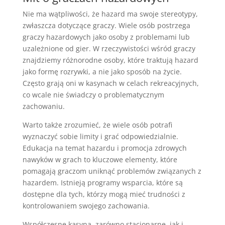
Nie ma wątpliwości, że hazard ma swoje stereotypy,
zwłaszcza dotyczące graczy. Wiele osób postrzega
graczy hazardowych jako osoby z problemami lub
uzależnione od gier. W rzeczywistości wśród graczy
znajdziemy różnorodne osoby, które traktują hazard
jako formę rozrywki, a nie jako sposób na życie.
Często grają oni w kasynach w celach rekreacyjnych,
co wcale nie świadczy o problematycznym
zachowaniu.
Warto także zrozumieć, że wiele osób potrafi
wyznaczyć sobie limity i grać odpowiedzialnie.
Edukacja na temat hazardu i promocja zdrowych
nawyków w grach to kluczowe elementy, które
pomagają graczom uniknąć problemów związanych z
hazardem. Istnieją programy wsparcia, które są
dostępne dla tych, którzy mogą mieć trudności z
kontrolowaniem swojego zachowania.
Współczesne kasyna, zarówno stacjonarne, jak i