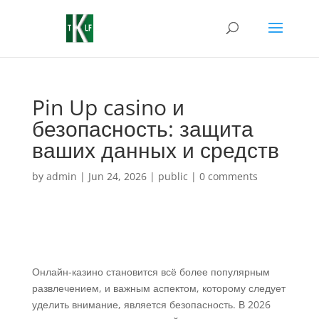
Pin Up casino и
безопасность: защита
ваших данных и средств
by
admin
|
Jun 24, 2026
|
public
|
0 comments
Онлайн-казино становится всё более популярным
развлечением, и важным аспектом, которому следует
уделить внимание, является безопасность. В 2026