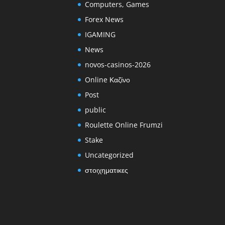
Computers, Games
Forex News
IGAMING
News
novos-casinos-2026
Online Καζίνο
Post
public
Roulette Online Frumzi
Stake
Uncategorized
στοιχηματικες