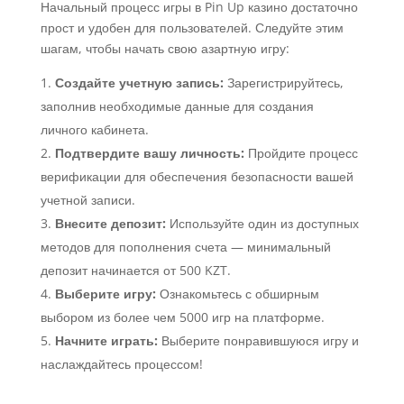
Начальный процесс игры в Pin Up казино достаточно
прост и удобен для пользователей. Следуйте этим
шагам, чтобы начать свою азартную игру:
Создайте учетную запись:
Зарегистрируйтесь,
заполнив необходимые данные для создания
личного кабинета.
Подтвердите вашу личность:
Пройдите процесс
верификации для обеспечения безопасности вашей
учетной записи.
Внесите депозит:
Используйте один из доступных
методов для пополнения счета — минимальный
депозит начинается от 500 KZT.
Выберите игру:
Ознакомьтесь с обширным
выбором из более чем 5000 игр на платформе.
Начните играть:
Выберите понравившуюся игру и
наслаждайтесь процессом!