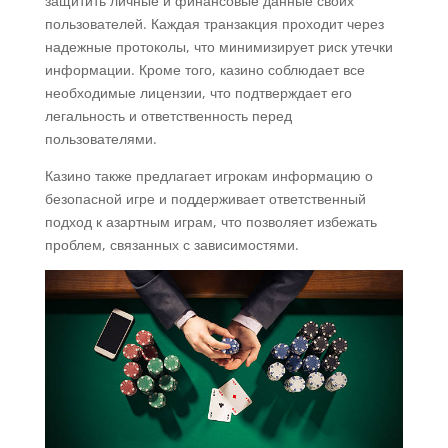
защитить личные и финансовые данные своих
пользователей. Каждая транзакция проходит через
надежные протоколы, что минимизирует риск утечки
информации. Кроме того, казино соблюдает все
необходимые лицензии, что подтверждает его
легальность и ответственность перед
пользователями.
Казино также предлагает игрокам информацию о
безопасной игре и поддерживает ответственный
подход к азартным играм, что позволяет избежать
проблем, связанных с зависимостями.