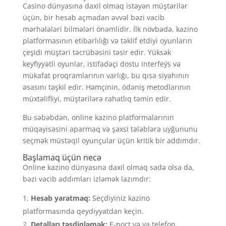
Casino dünyasına daxil olmaq istəyən müştərilər
üçün, bir hesab açmadan əvvəl bəzi vacib
mərhələləri bilmələri önəmlidir. İlk növbədə, kazino
platformasının etibarlılığı və təklif etdiyi oyunların
çeşidi müştəri təcrübəsini təsir edir. Yüksək
keyfiyyətli oyunlar, istifadəçi dostu interfeýs və
mükafat proqramlarının varlığı, bu qısa siyahının
əsasını təşkil edir. Həmçinin, ödəniş metodlarının
müxtəlifliyi, müştərilərə rahatlıq təmin edir.
Bu səbəbdən, online kazino platformalarının
müqayisəsini aparmaq və şəxsi tələblərə uyğununu
seçmək müstəqil oyunçular üçün kritik bir addımdır.
Başlamaq üçün necə
Online kazino dünyasına daxil olmaq sadə olsa da,
bəzi vacib addımları izləmək lazımdır:
Hesab yaratmaq:
Seçdiyiniz kazino
platformasında qeydiyyatdan keçin.
Detalları təsdiqləmək:
E-poçt və ya telefon