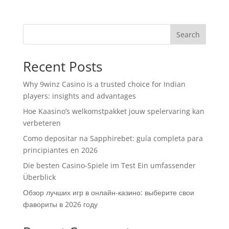
Search
Recent Posts
Why 9winz Casino is a trusted choice for Indian
players: insights and advantages
Hoe Kaasino’s welkomstpakket jouw spelervaring kan
verbeteren
Como depositar na Sapphirebet: guía completa para
principiantes en 2026
Die besten Casino-Spiele im Test Ein umfassender
Überblick
Обзор лучших игр в онлайн-казино: выберите свои
фавориты в 2026 году