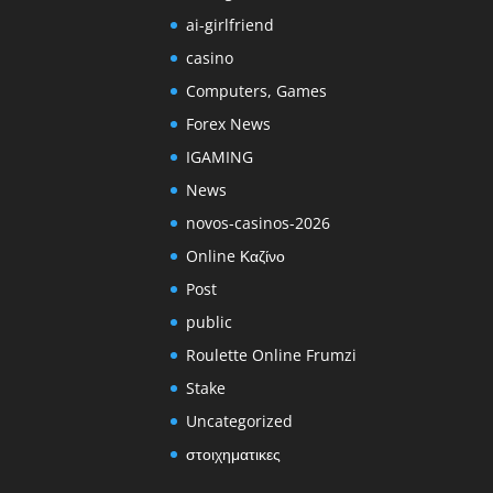
ai-girlfriend
casino
Computers, Games
Forex News
IGAMING
News
novos-casinos-2026
Online Καζίνο
Post
public
Roulette Online Frumzi
Stake
Uncategorized
στοιχηματικες