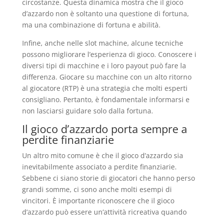
circostanze. Questa dinamica mostra che il gioco
d’azzardo non è soltanto una questione di fortuna,
ma una combinazione di fortuna e abilità.
Infine, anche nelle slot machine, alcune tecniche
possono migliorare l’esperienza di gioco. Conoscere i
diversi tipi di macchine e i loro payout può fare la
differenza. Giocare su macchine con un alto ritorno
al giocatore (RTP) è una strategia che molti esperti
consigliano. Pertanto, è fondamentale informarsi e
non lasciarsi guidare solo dalla fortuna.
Il gioco d’azzardo porta sempre a
perdite finanziarie
Un altro mito comune è che il gioco d’azzardo sia
inevitabilmente associato a perdite finanziarie.
Sebbene ci siano storie di giocatori che hanno perso
grandi somme, ci sono anche molti esempi di
vincitori. È importante riconoscere che il gioco
d’azzardo può essere un’attività ricreativa quando