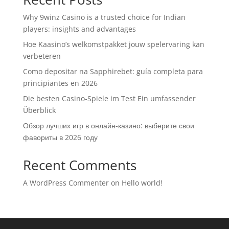
Why 9winz Casino is a trusted choice for Indian
players: insights and advantages
Hoe Kaasino’s welkomstpakket jouw spelervaring kan
verbeteren
Como depositar na Sapphirebet: guía completa para
principiantes en 2026
Die besten Casino-Spiele im Test Ein umfassender
Überblick
Обзор лучших игр в онлайн-казино: выберите свои
фавориты в 2026 году
Recent Comments
A WordPress Commenter
on
Hello world!