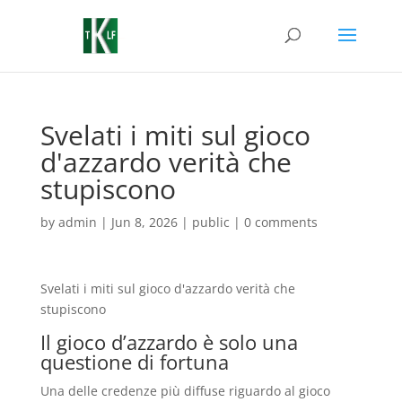
Svelati i miti sul gioco
d'azzardo verità che
stupiscono
by
admin
|
Jun 8, 2026
|
public
|
0 comments
Svelati i miti sul gioco d'azzardo verità che
stupiscono
Il gioco d’azzardo è solo una
questione di fortuna
Una delle credenze più diffuse riguardo al gioco