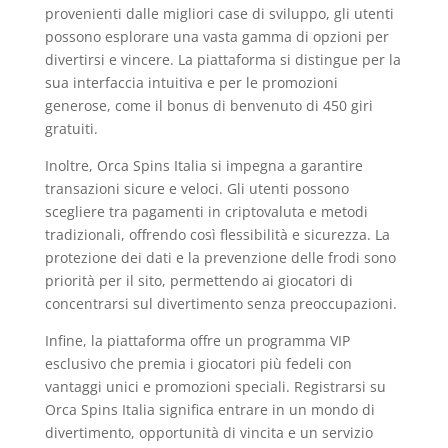
provenienti dalle migliori case di sviluppo, gli utenti
possono esplorare una vasta gamma di opzioni per
divertirsi e vincere. La piattaforma si distingue per la
sua interfaccia intuitiva e per le promozioni
generose, come il bonus di benvenuto di 450 giri
gratuiti.
Inoltre, Orca Spins Italia si impegna a garantire
transazioni sicure e veloci. Gli utenti possono
scegliere tra pagamenti in criptovaluta e metodi
tradizionali, offrendo così flessibilità e sicurezza. La
protezione dei dati e la prevenzione delle frodi sono
priorità per il sito, permettendo ai giocatori di
concentrarsi sul divertimento senza preoccupazioni.
Infine, la piattaforma offre un programma VIP
esclusivo che premia i giocatori più fedeli con
vantaggi unici e promozioni speciali. Registrarsi su
Orca Spins Italia significa entrare in un mondo di
divertimento, opportunità di vincita e un servizio