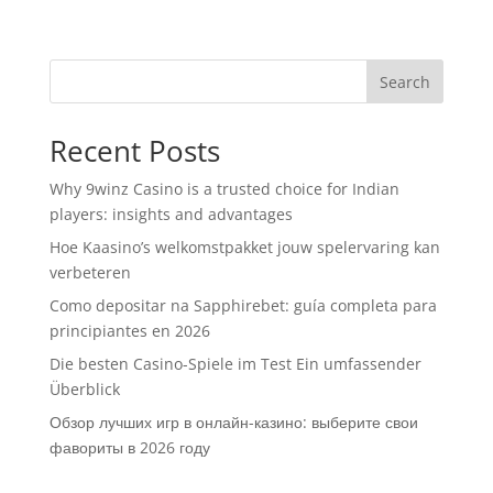
Search
Recent Posts
Why 9winz Casino is a trusted choice for Indian
players: insights and advantages
Hoe Kaasino’s welkomstpakket jouw spelervaring kan
verbeteren
Como depositar na Sapphirebet: guía completa para
principiantes en 2026
Die besten Casino-Spiele im Test Ein umfassender
Überblick
Обзор лучших игр в онлайн-казино: выберите свои
фавориты в 2026 году