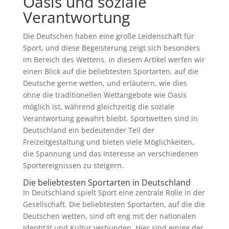
Oasis und soziale
Verantwortung
Die Deutschen haben eine große Leidenschaft für
Sport, und diese Begeisterung zeigt sich besonders
im Bereich des Wettens. In diesem Artikel werfen wir
einen Blick auf die beliebtesten Sportarten, auf die
Deutsche gerne wetten, und erläutern, wie dies
ohne die traditionellen Wettangebote wie Oasis
möglich ist, während gleichzeitig die soziale
Verantwortung gewahrt bleibt. Sportwetten sind in
Deutschland ein bedeutender Teil der
Freizeitgestaltung und bieten viele Möglichkeiten,
die Spannung und das Interesse an verschiedenen
Sportereignissen zu steigern.
Die beliebtesten Sportarten in Deutschland
In Deutschland spielt Sport eine zentrale Rolle in der
Gesellschaft. Die beliebtesten Sportarten, auf die die
Deutschen wetten, sind oft eng mit der nationalen
Identität und Kultur verbunden. Hier sind einige der