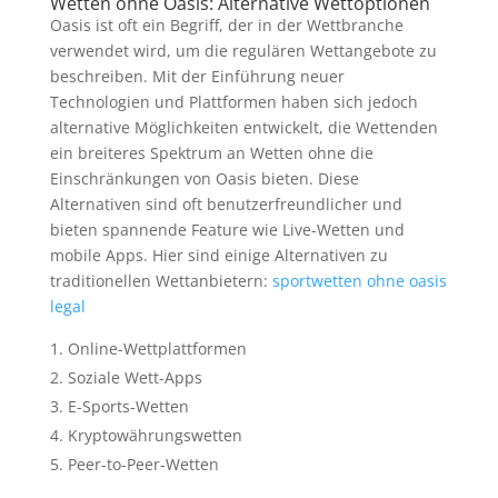
Wetten ohne Oasis: Alternative Wettoptionen
Oasis ist oft ein Begriff, der in der Wettbranche
verwendet wird, um die regulären Wettangebote zu
beschreiben. Mit der Einführung neuer
Technologien und Plattformen haben sich jedoch
alternative Möglichkeiten entwickelt, die Wettenden
ein breiteres Spektrum an Wetten ohne die
Einschränkungen von Oasis bieten. Diese
Alternativen sind oft benutzerfreundlicher und
bieten spannende Feature wie Live-Wetten und
mobile Apps. Hier sind einige Alternativen zu
traditionellen Wettanbietern:
sportwetten ohne oasis
legal
Online-Wettplattformen
Soziale Wett-Apps
E-Sports-Wetten
Kryptowährungswetten
Peer-to-Peer-Wetten