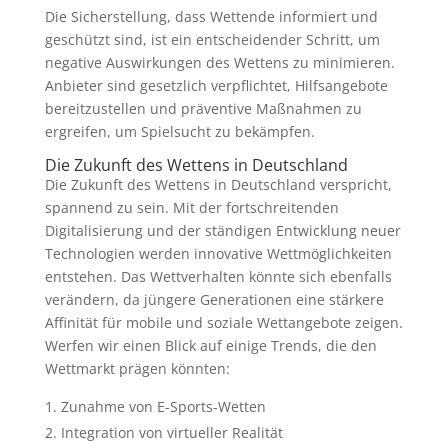
Die Sicherstellung, dass Wettende informiert und
geschützt sind, ist ein entscheidender Schritt, um
negative Auswirkungen des Wettens zu minimieren.
Anbieter sind gesetzlich verpflichtet, Hilfsangebote
bereitzustellen und präventive Maßnahmen zu
ergreifen, um Spielsucht zu bekämpfen.
Die Zukunft des Wettens in Deutschland
Die Zukunft des Wettens in Deutschland verspricht,
spannend zu sein. Mit der fortschreitenden
Digitalisierung und der ständigen Entwicklung neuer
Technologien werden innovative Wettmöglichkeiten
entstehen. Das Wettverhalten könnte sich ebenfalls
verändern, da jüngere Generationen eine stärkere
Affinität für mobile und soziale Wettangebote zeigen.
Werfen wir einen Blick auf einige Trends, die den
Wettmarkt prägen könnten:
Zunahme von E-Sports-Wetten
Integration von virtueller Realität