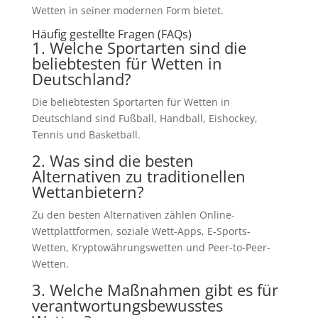
Wetten in seiner modernen Form bietet.
Häufig gestellte Fragen (FAQs)
1. Welche Sportarten sind die
beliebtesten für Wetten in
Deutschland?
Die beliebtesten Sportarten für Wetten in
Deutschland sind Fußball, Handball, Eishockey,
Tennis und Basketball.
2. Was sind die besten
Alternativen zu traditionellen
Wettanbietern?
Zu den besten Alternativen zählen Online-
Wettplattformen, soziale Wett-Apps, E-Sports-
Wetten, Kryptowährungswetten und Peer-to-Peer-
Wetten.
3. Welche Maßnahmen gibt es für
verantwortungsbewusstes