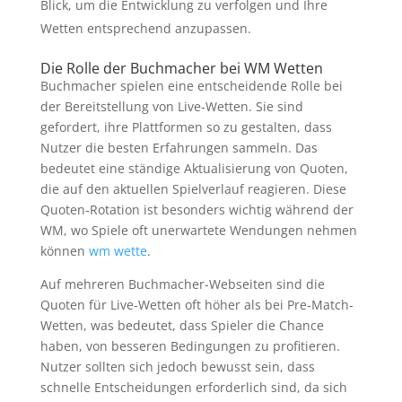
Blick, um die Entwicklung zu verfolgen und Ihre
Wetten entsprechend anzupassen.
Die Rolle der Buchmacher bei WM Wetten
Buchmacher spielen eine entscheidende Rolle bei
der Bereitstellung von Live-Wetten. Sie sind
gefordert, ihre Plattformen so zu gestalten, dass
Nutzer die besten Erfahrungen sammeln. Das
bedeutet eine ständige Aktualisierung von Quoten,
die auf den aktuellen Spielverlauf reagieren. Diese
Quoten-Rotation ist besonders wichtig während der
WM, wo Spiele oft unerwartete Wendungen nehmen
können
wm wette
.
Auf mehreren Buchmacher-Webseiten sind die
Quoten für Live-Wetten oft höher als bei Pre-Match-
Wetten, was bedeutet, dass Spieler die Chance
haben, von besseren Bedingungen zu profitieren.
Nutzer sollten sich jedoch bewusst sein, dass
schnelle Entscheidungen erforderlich sind, da sich