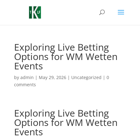
Exploring Live Betting
Options for WM Wetten
Events
by
admin
|
May 29, 2026
|
Uncategorized
|
0
comments
Exploring Live Betting
Options for WM Wetten
Events