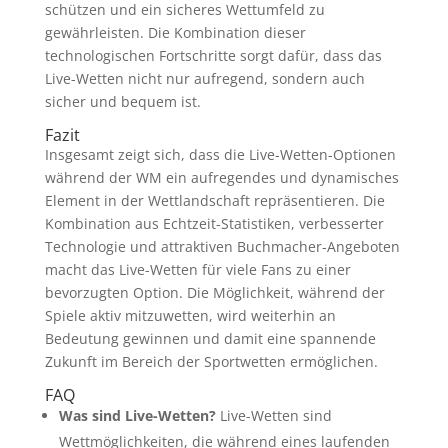
schützen und ein sicheres Wettumfeld zu
gewährleisten. Die Kombination dieser
technologischen Fortschritte sorgt dafür, dass das
Live-Wetten nicht nur aufregend, sondern auch
sicher und bequem ist.
Fazit
Insgesamt zeigt sich, dass die Live-Wetten-Optionen
während der WM ein aufregendes und dynamisches
Element in der Wettlandschaft repräsentieren. Die
Kombination aus Echtzeit-Statistiken, verbesserter
Technologie und attraktiven Buchmacher-Angeboten
macht das Live-Wetten für viele Fans zu einer
bevorzugten Option. Die Möglichkeit, während der
Spiele aktiv mitzuwetten, wird weiterhin an
Bedeutung gewinnen und damit eine spannende
Zukunft im Bereich der Sportwetten ermöglichen.
FAQ
Was sind Live-Wetten?
Live-Wetten sind
Wettmöglichkeiten, die während eines laufenden