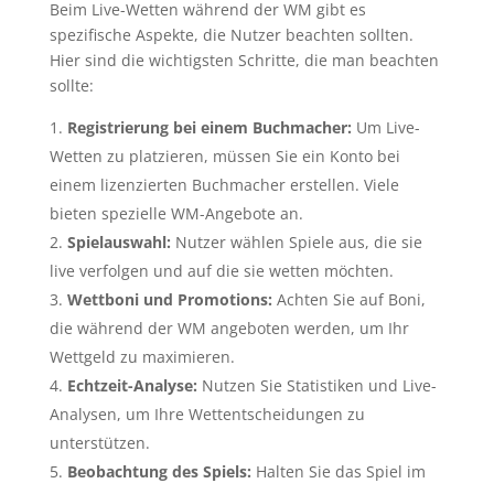
Beim Live-Wetten während der WM gibt es
spezifische Aspekte, die Nutzer beachten sollten.
Hier sind die wichtigsten Schritte, die man beachten
sollte:
Registrierung bei einem Buchmacher:
Um Live-
Wetten zu platzieren, müssen Sie ein Konto bei
einem lizenzierten Buchmacher erstellen. Viele
bieten spezielle WM-Angebote an.
Spielauswahl:
Nutzer wählen Spiele aus, die sie
live verfolgen und auf die sie wetten möchten.
Wettboni und Promotions:
Achten Sie auf Boni,
die während der WM angeboten werden, um Ihr
Wettgeld zu maximieren.
Echtzeit-Analyse:
Nutzen Sie Statistiken und Live-
Analysen, um Ihre Wettentscheidungen zu
unterstützen.
Beobachtung des Spiels:
Halten Sie das Spiel im