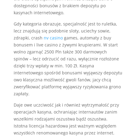
dostępności bonusów z brakiem depozytu po
kasynach internetowego.
Gdy kategoria obrazuje, specjalność jest to ruletka,
lecz znajdują się podobnie sloty, uciechy sowie,
zdrapki, crash
nv casino
games, automaty z buy
bonusem i live casino z żywymi krupierami.​ W start
wolno zgarnąć 2500 Pln także 300 darmowych
spinów – lecz odrzucić od razu, wyłącznie rozłożone
dzięki trzy wpłaty w min. 100 Zł. Kasyna
internetowego spośród bonusami wyjąwszy depozytu
owo klasyczna możliwość gwoli fanów, jacy chcą
zweryfikować platformę wyjąwszy ryzykowania grono
zapłaty.
Daje owe uczciwość jak i również wytrzymałość przy
operacjach kasyna, ochraniając internautów zanim
wszelkimi rodzajami oszustwa bądź oszustwa.
Istotna licencja hazardowa jest ważnym względem
wszystkich renomowanego kasyna przez internet.