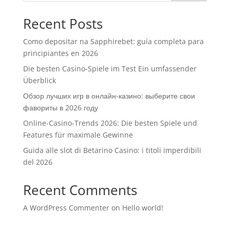
Recent Posts
Como depositar na Sapphirebet: guía completa para
principiantes en 2026
Die besten Casino-Spiele im Test Ein umfassender
Überblick
Обзор лучших игр в онлайн-казино: выберите свои
фавориты в 2026 году
Online-Casino-Trends 2026: Die besten Spiele und
Features für maximale Gewinne
Guida alle slot di Betarino Casino: i titoli imperdibili
del 2026
Recent Comments
A WordPress Commenter
on
Hello world!