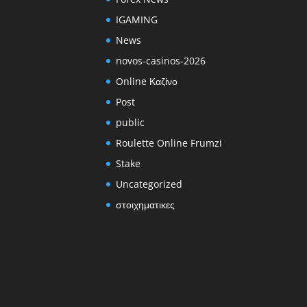
IGAMING
News
novos-casinos-2026
Online Καζίνο
Post
public
Roulette Online Frumzi
Stake
Uncategorized
στοιχηματικες