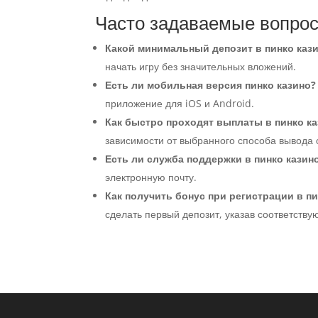
Часто задаваемые вопрос
Какой минимальный депозит в пинко каз
начать игру без значительных вложений.
Есть ли мобильная версия пинко казино?
приложение для iOS и Android.
Как быстро проходят выплаты в пинко ка
зависимости от выбранного способа вывода 
Есть ли служба поддержки в пинко казин
электронную почту.
Как получить бонус при регистрации в пи
сделать первый депозит, указав соответству