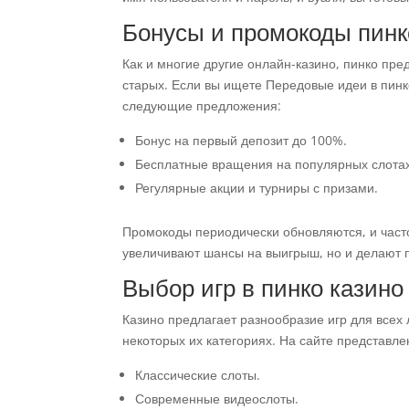
Бонусы и промокоды пинк
Как и многие другие онлайн-казино, пинко пр
старых. Если вы ищете Передовые идеи в пинк
следующие предложения:
Бонус на первый депозит до 100%.
Бесплатные вращения на популярных слотах
Регулярные акции и турниры с призами.
Промокоды периодически обновляются, и часто
увеличивают шансы на выигрыш, но и делают 
Выбор игр в пинко казино
Казино предлагает разнообразие игр для всех
некоторых их категориях. На сайте представле
Классические слоты.
Современные видеослоты.