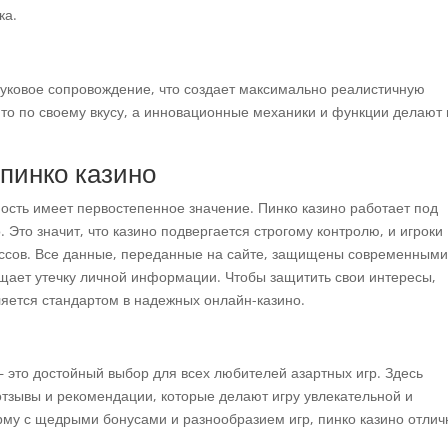
ка.
вуковое сопровождение, что создает максимально реалистичную
-то по своему вкусу, а инновационные механики и функции делают
пинко казино
ность имеет первостепенное значение. Пинко казино работает под
Это значит, что казино подвергается строгому контролю, и игроки
цессов. Все данные, переданные на сайте, защищены современным
щает утечку личной информации. Чтобы защитить свои интересы,
ляется стандартом в надежных онлайн-казино.
 — это достойный выбор для всех любителей азартных игр. Здесь
отзывы и рекомендации, которые делают игру увлекательной и
му с щедрыми бонусами и разнообразием игр, пинко казино отлич