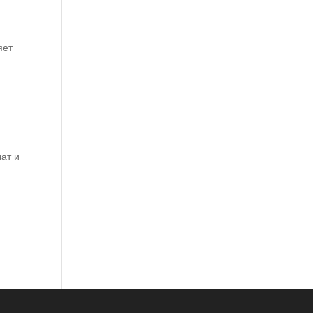
яет
чат и