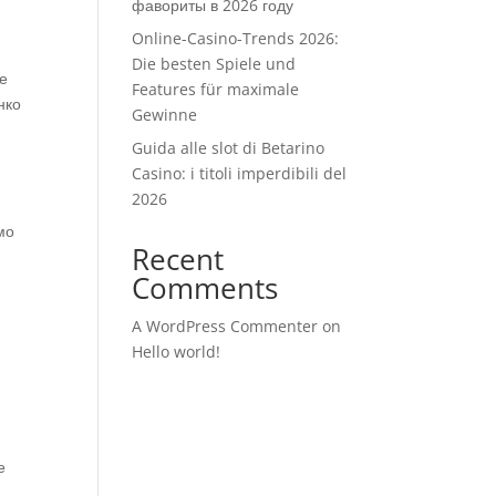
фавориты в 2026 году
Online-Casino-Trends 2026:
Die besten Spiele und
ые
Features für maximale
нко
Gewinne
Guida alle slot di Betarino
Casino: i titoli imperdibili del
2026
мо
Recent
Comments
A WordPress Commenter
on
Hello world!
е