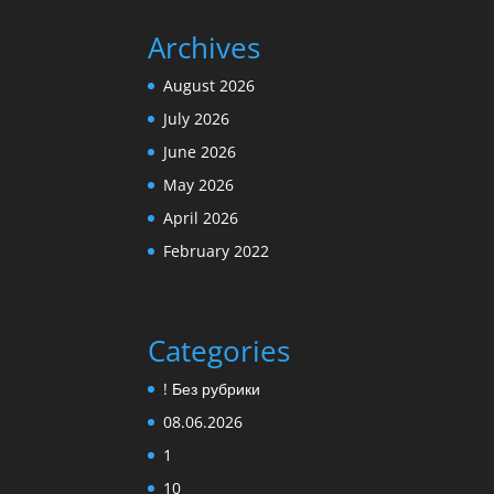
Archives
August 2026
July 2026
June 2026
May 2026
April 2026
February 2022
Categories
! Без рубрики
08.06.2026
1
10