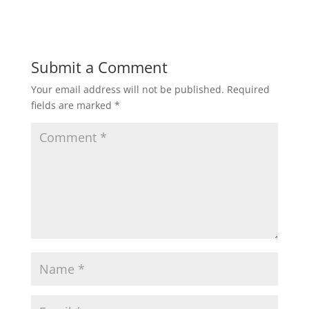
Submit a Comment
Your email address will not be published.
Required
fields are marked
*