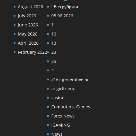
August 2026
! Без рубрики
July 2026
08.06.2026
June 2026
1
May 2026
10
April 2026
13
February 2022
23
25
4
a16z generative ai
ai-girlfriend
casino
Computers, Games
Forex News
IGAMING
News