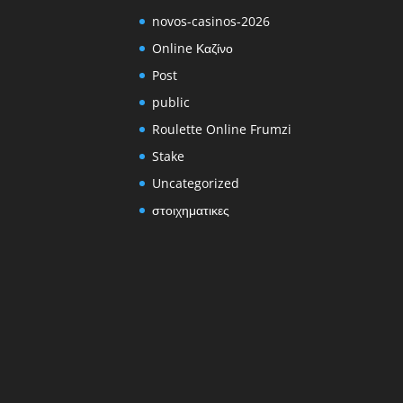
novos-casinos-2026
Online Καζίνο
Post
public
Roulette Online Frumzi
Stake
Uncategorized
στοιχηματικες